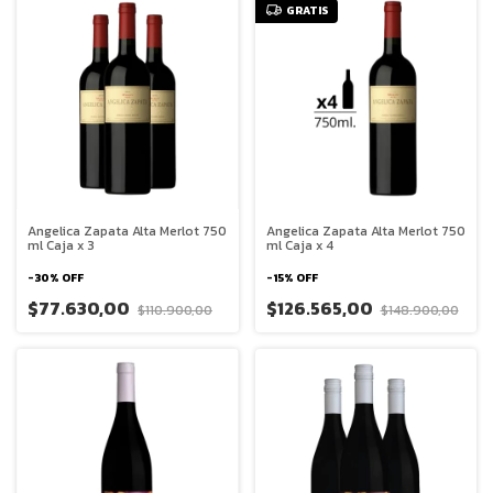
GRATIS
Angelica Zapata Alta Merlot 750
Angelica Zapata Alta Merlot 750
ml Caja x 3
ml Caja x 4
-
30
%
OFF
-
15
%
OFF
$77.630,00
$126.565,00
$110.900,00
$148.900,00