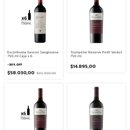
Escorihuela Gascon Sangiovese
Trumpeter Reserve Petit Verdot
750 ml Caja x 6
750 ml
-
30
%
OFF
$14.895,00
$58.030,00
$82.900,00