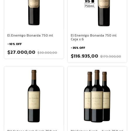
El Enemigo Bonarda 750 ml
El Enemigo Bonarda 750 ml
Caja x 6
-
10
%
OFF
-
35
%
OFF
$27.000,00
$30.000,00
$116.935,00
$179.900,00