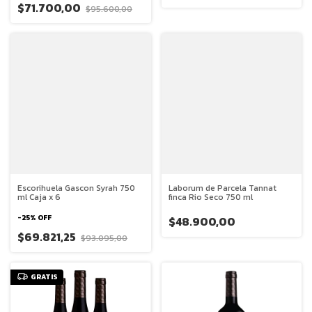
$71.700,00
$95.600,00
Escorihuela Gascon Syrah 750
Laborum de Parcela Tannat
ml Caja x 6
finca Rio Seco 750 ml
-
25
%
OFF
$48.900,00
$69.821,25
$93.095,00
GRATIS