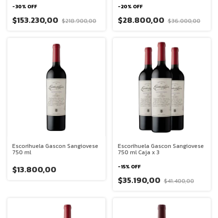
-
30
%
OFF
-
20
%
OFF
$153.230,00
$28.800,00
$218.900,00
$36.000,00
Escorihuela Gascon Sangiovese
Escorihuela Gascon Sangiovese
750 ml
750 ml Caja x 3
-
15
%
OFF
$13.800,00
$35.190,00
$41.400,00