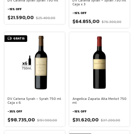
DV Catena Syrah Syrah 750 ml
DV Catena Syrah - Syrah 750 ml
Caja x 3
-
15
%
OFF
-
15
%
OFF
$21.590,00
$25.400,00
$64.855,00
$76.300,00
GRATIS
DV Catena Syrah - Syrah 750 ml
Angelica Zapata Alta Merlot 750
Caja x 6
ml
-
35
%
OFF
-
15
%
OFF
$98.735,00
$31.620,00
$151.900,00
$37.200,00