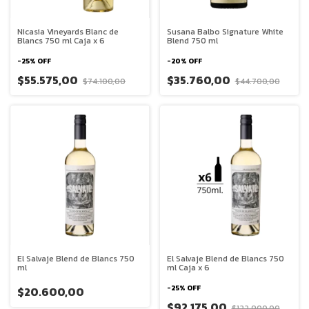
Nicasia Vineyards Blanc de
Susana Balbo Signature White
Blancs 750 ml Caja x 6
Blend 750 ml
-
25
%
OFF
-
20
%
OFF
$55.575,00
$35.760,00
$74.100,00
$44.700,00
El Salvaje Blend de Blancs 750
El Salvaje Blend de Blancs 750
ml
ml Caja x 6
-
25
%
OFF
$20.600,00
$92.175,00
$122.900,00