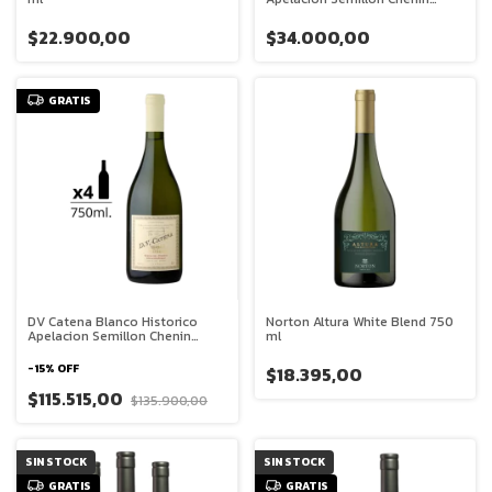
Agrelo 750 ml
$22.900,00
$34.000,00
GRATIS
DV Catena Blanco Historico
Norton Altura White Blend 750
Apelacion Semillon Chenin
ml
Agrelo 750 ml Caja x 4
-
15
%
OFF
$18.395,00
$115.515,00
$135.900,00
SIN STOCK
SIN STOCK
GRATIS
GRATIS