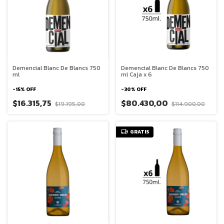
Demencial Blanc De Blancs 750
Demencial Blanc De Blancs 750
ml
ml Caja x 6
-
15
%
OFF
-
30
%
OFF
$16.315,75
$80.430,00
$19.195,00
$114.900,00
GRATIS