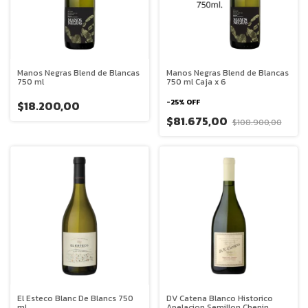
Manos Negras Blend de Blancas
Manos Negras Blend de Blancas
750 ml
750 ml Caja x 6
-
25
%
OFF
$18.200,00
$81.675,00
$108.900,00
El Esteco Blanc De Blancs 750
DV Catena Blanco Historico
ml
Apelacion Semillon Chenin