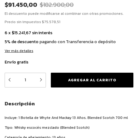
$91.450,00
$182.900,00
El descuento puede modificarse al combinar con otras promociones.
Precio sin impuestos
$75.578,51
6
x
$15.241,67
sin interés
5% de descuento
pagando con Transferencia o depósito
Ver más detalles
Envío gratis
Descripción
Incluye: 1 Botella de Whyte And Mackay 13 Años. Blended Scotch 700 ml
Tipo: Whisky escocés mezclado (Blended Scotch)
Categoría de añejamiento: 13 años