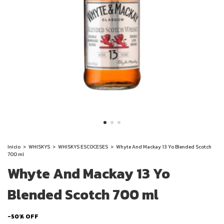
Inicio
>
WHISKYS
>
WHISKYS ESCOCESES
>
Whyte And Mackay 13 Yo Blended Scotch
700 ml
Whyte And Mackay 13 Yo
Blended Scotch 700 ml
-
50
%
OFF