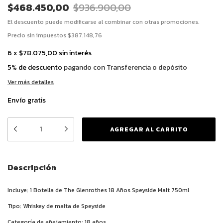
$468.450,00
$936.900,00
El descuento puede modificarse al combinar con otras promociones.
Precio sin impuestos
$387.148,76
6
x
$78.075,00
sin interés
5% de descuento
pagando con Transferencia o depósito
Ver más detalles
Envío gratis
Descripción
Incluye: 1 Botella de The Glenrothes 18 Años Speyside Malt 750ml
Tipo: Whiskey de malta de Speyside
Categoría de añejamiento: 18 años